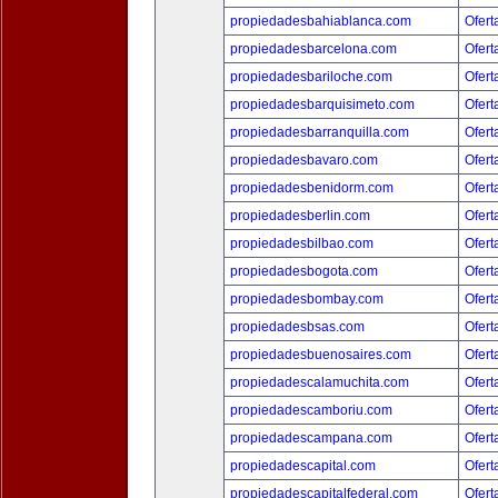
propiedadesbahiablanca.com
Ofert
propiedadesbarcelona.com
Ofert
propiedadesbariloche.com
Ofert
propiedadesbarquisimeto.com
Ofert
propiedadesbarranquilla.com
Ofert
propiedadesbavaro.com
Ofert
propiedadesbenidorm.com
Ofert
propiedadesberlin.com
Ofert
propiedadesbilbao.com
Ofert
propiedadesbogota.com
Ofert
propiedadesbombay.com
Ofert
propiedadesbsas.com
Ofert
propiedadesbuenosaires.com
Ofert
propiedadescalamuchita.com
Ofert
propiedadescamboriu.com
Ofert
propiedadescampana.com
Ofert
propiedadescapital.com
Ofert
propiedadescapitalfederal.com
Ofert