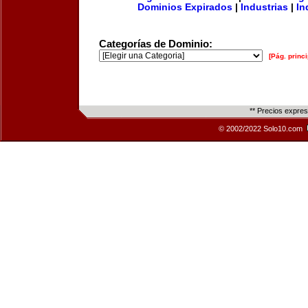
Dominios Expirados
|
Industrias
|
In
Categorías de Dominio:
[Pág. princi
** Precios expre
© 2002/2022 Solo10.com