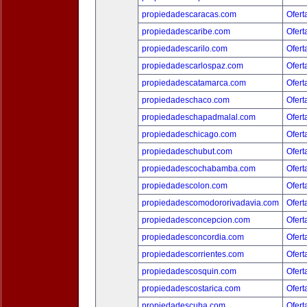
propiedadescaracas.com
Ofert
propiedadescaribe.com
Ofert
propiedadescarilo.com
Ofert
propiedadescarlospaz.com
Ofert
propiedadescatamarca.com
Ofert
propiedadeschaco.com
Ofert
propiedadeschapadmalal.com
Ofert
propiedadeschicago.com
Ofert
propiedadeschubut.com
Ofert
propiedadescochabamba.com
Ofert
propiedadescolon.com
Ofert
propiedadescomodororivadavia.com
Ofert
propiedadesconcepcion.com
Ofert
propiedadesconcordia.com
Ofert
propiedadescorrientes.com
Ofert
propiedadescosquin.com
Ofert
propiedadescostarica.com
Ofert
propiedadescuba.com
Ofert