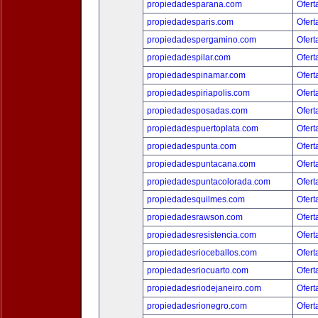
propiedadesparana.com
Ofert
propiedadesparis.com
Ofert
propiedadespergamino.com
Ofert
propiedadespilar.com
Ofert
propiedadespinamar.com
Ofert
propiedadespiriapolis.com
Ofert
propiedadesposadas.com
Ofert
propiedadespuertoplata.com
Ofert
propiedadespunta.com
Ofert
propiedadespuntacana.com
Ofert
propiedadespuntacolorada.com
Ofert
propiedadesquilmes.com
Ofert
propiedadesrawson.com
Ofert
propiedadesresistencia.com
Ofert
propiedadesrioceballos.com
Ofert
propiedadesriocuarto.com
Ofert
propiedadesriodejaneiro.com
Ofert
propiedadesrionegro.com
Ofert