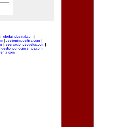
m
|
ofertaindustrial.com
|
om
|
gestionimpositiva.com
|
om
|
reservaciondevuelos.com
|
|
gestionconocimientos.com
|
venta.com
|