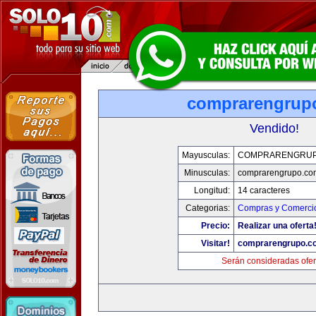
comprarengrup
Vendido!
Mayusculas:
COMPRARENGRUP
Minusculas:
comprarengrupo.co
Longitud:
14 caracteres
Categorias:
Compras y Comercio
Precio:
Realizar una oferta
Visitar!
comprarengrupo.c
Serán consideradas ofer