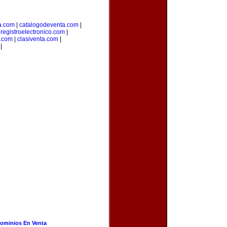
a.com
|
catalogodeventa.com
|
|
registroelectronico.com
|
s.com
|
clasiventa.com
|
|
ominios En Venta