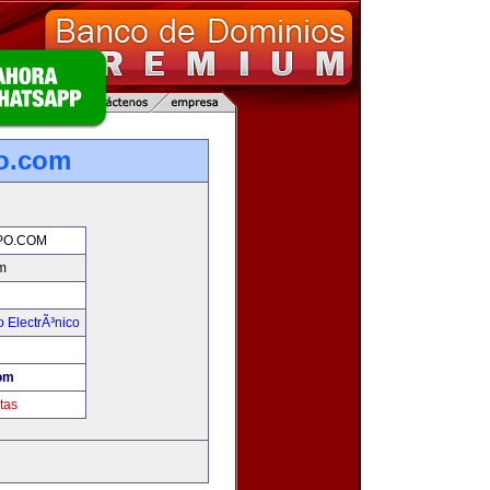
o.com
O.COM
m
 ElectrÃ³nico
!
om
tas