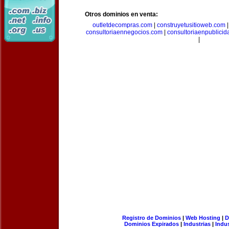
Otros dominios en venta:
outletdecompras.com
|
construyetusitioweb.com
consultoriaennegocios.com
|
consultoriaenpublici
|
Registro de Dominios
|
Web Hosting
|
D
Dominios Expirados
|
Industrias
|
Indu