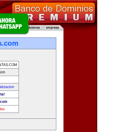
s.com
NTAS.COM
com
alizacion
ta!
.com
tas