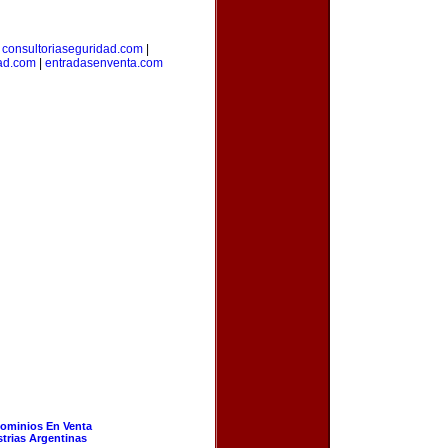
|
consultoriaseguridad.com
|
dad.com
|
entradasenventa.com
ominios En Venta
strias Argentinas