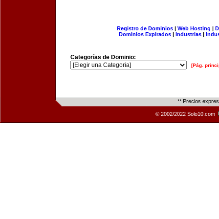
Registro de Dominios
|
Web Hosting
|
D
Dominios Expirados
|
Industrias
|
Indu
Categorías de Dominio:
[Pág. princi
** Precios expre
© 2002/2022 Solo10.com