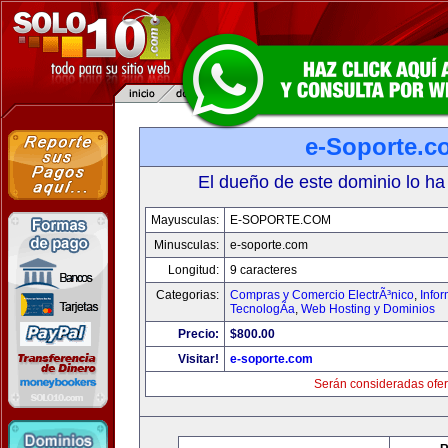
e-Soporte.c
El dueño de este dominio lo ha
Mayusculas:
E-SOPORTE.COM
Minusculas:
e-soporte.com
Longitud:
9 caracteres
Categorias:
Compras y Comercio ElectrÃ³nico
,
Info
TecnologÃ­a
,
Web Hosting y Dominios
Precio:
$800.00
Visitar!
e-soporte.com
Serán consideradas ofer