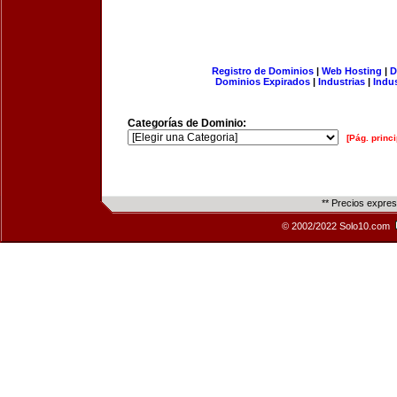
Registro de Dominios
|
Web Hosting
|
D
Dominios Expirados
|
Industrias
|
Indu
Categorías de Dominio:
[Pág. princi
** Precios expre
© 2002/2022 Solo10.com