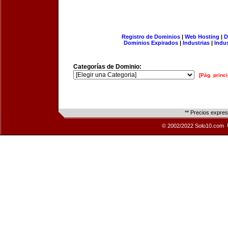
Registro de Dominios
|
Web Hosting
|
D
Dominios Expirados
|
Industrias
|
Indu
Categorías de Dominio:
[Pág. princi
** Precios expre
© 2002/2022 Solo10.com