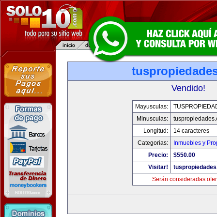
tuspropiedade
Vendido!
Mayusculas:
TUSPROPIEDA
Minusculas:
tuspropiedades
Longitud:
14 caracteres
Categorias:
Inmuebles y Pr
Precio:
$550.00
Visitar!
tuspropiedade
Serán consideradas ofer