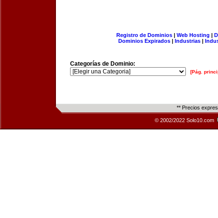
Registro de Dominios
|
Web Hosting
|
D
Dominios Expirados
|
Industrias
|
Indu
Categorías de Dominio:
[Pág. princi
** Precios expre
© 2002/2022 Solo10.com