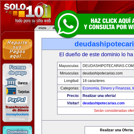
deudashipotecar
El dueño de este dominio lo ha
Mayusculas:
DEUDASHIPOTECARIAS.COM
Minusculas:
deudashipotecarias.com
Longitud:
18 caracteres
Categorias:
Economia, Dinero y Finanzas
,
Precio:
Realizar una oferta!
Visitar!
deudashipotecarias.com
Serán consideradas ofer
Realizar una Oferta