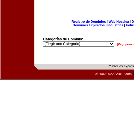
Registro de Dominios
|
Web Hosting
|
D
Dominios Expirados
|
Industrias
|
Indu
Categorías de Dominio:
[Pág. princi
** Precios expre
© 2002/2022 Solo10.com