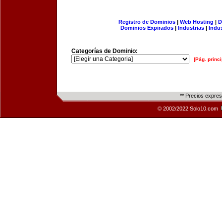
Registro de Dominios
|
Web Hosting
|
D
Dominios Expirados
|
Industrias
|
Indu
Categorías de Dominio:
[Pág. princi
** Precios expre
© 2002/2022 Solo10.com