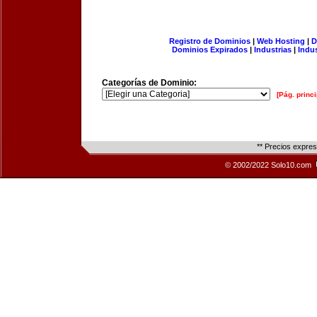
Registro de Dominios
|
Web Hosting
|
D
Dominios Expirados
|
Industrias
|
Indu
Categorías de Dominio:
[Pág. princi
** Precios expre
© 2002/2022 Solo10.com