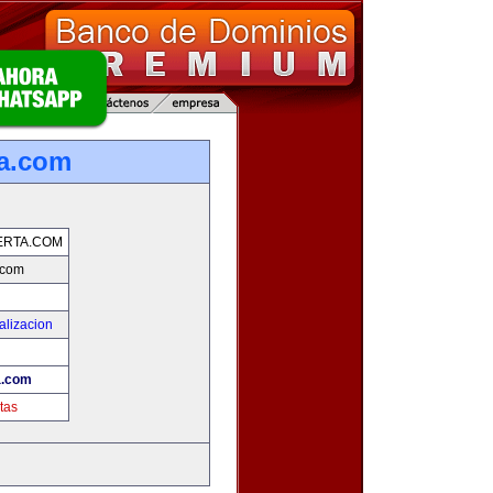
a.com
ERTA.COM
.com
alizacion
a.com
tas