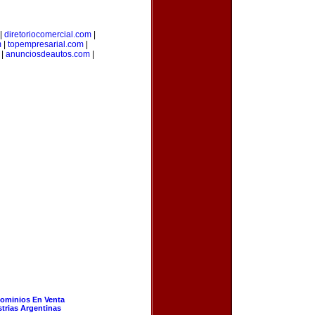
|
diretoriocomercial.com
|
m
|
topempresarial.com
|
|
anunciosdeautos.com
|
ominios En Venta
strias Argentinas