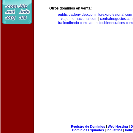
Otros dominios en venta:
publicidadenvideo.com
|
forexprofesional.com
viajeinternacional.com
|
centralnegocios.co
traficodirecto.com
|
anunciosbienesraices.com
Registro de Dominios
|
Web Hosting
|
D
Dominios Expirados
|
Industrias
|
Indu