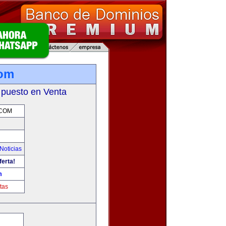
com
 puesto en Venta
.COM
Noticias
ferta!
m
tas