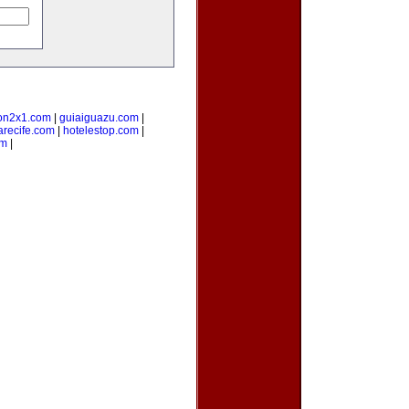
on2x1.com
|
guiaiguazu.com
|
arecife.com
|
hotelestop.com
|
om
|