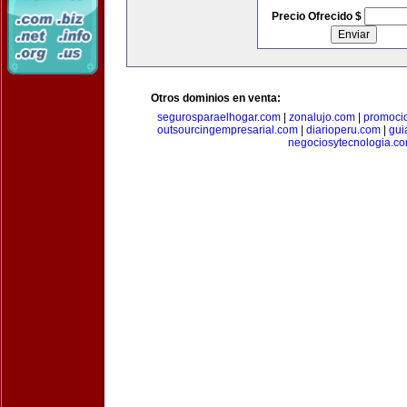
Precio Ofrecido $
Otros dominios en venta:
segurosparaelhogar.com
|
zonalujo.com
|
promoci
outsourcingempresarial.com
|
diarioperu.com
|
gui
negociosytecnologia.c