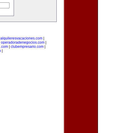
|
alquileresvacaciones.com
|
|
operadoradenegocios.com
|
g.com
|
clubempresario.com
|
m
|