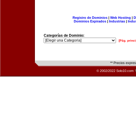
Registro de Dominios
|
Web Hosting
|
D
Dominios Expirados
|
Industrias
|
Indu
Categorías de Dominio:
[Pág. princi
** Precios expre
© 2002/2022 Solo10.com