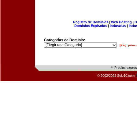
Registro de Dominios
|
Web Hosting
|
D
Dominios Expirados
|
Industrias
|
Indu
Categorías de Dominio:
[Pág. princi
** Precios expre
© 2002/2022 Solo10.com